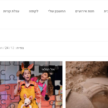
ית
חנות אירועים
החשבון שלי
לקופה
עגלת קניות
צפייה:
12
24
הכ
אזל המלאי