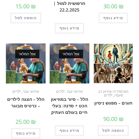
חרפושית למזל |
15.00
₪
30.0
22.2.2025
 נוסף
הוספה לסל
מידע נוסף
אזל המלאי
אזל המלאי
 (אירוע רב
אירועי עבר
,
ילדים
אירועי עבר
,
ילדים
,
ילדים
הלל – סיור במוזיאון
הלל – הצגה לילדים
פגש ניסיון
הכט + סדנה: בעלי
– כרטיס מבוגר
חיים בעולם העתיק
90.0
25.00
₪
ה לסל
מידע נוסף
מידע נוסף