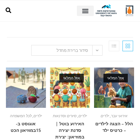
סידור ברירת מחדל
מלאי
אזל המלאי
עבר
,
ילדים
ילדים
,
סיורים וסדנאות
ילדים
,
לכל המשפחה
גה לילדים
האירוע בוטל |
אוגוסט ב-
יס ילד
סדנת יצירה
15במוזיאון הכט
במוזיאון: יצירת