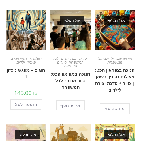
מלאי
אזל המלאי
ר
,
ילדים
,
לכל
אירועי עבר
,
ילדים
,
לכל
חוג/סדרה (אירוע רב
פחה
המשפחה
,
סיורים
פעמי)
,
ילדים
וסדנאות
זיאון הכט:
חוגים – מפגש ניסיון
חנוכה במוזיאון הכט:
ס פך השמן
1
סיור מודרך לכל
סדנת יצירה
המשפחה
לדים
145.00
₪
הוספה לסל
מידע נוסף
 נוסף
מלאי
אזל המלאי