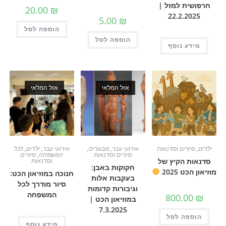
ת למזל |
20.00
₪
22.2.
5.00
₪
הוספה לסל
הוספה לסל
 נוסף
אזל המלאי
אזל המלאי
רים וסדנאות
אירועי עבר
,
מבוגרים
,
אירועי עבר
,
ילדים
,
לכל
סיורים וסדנאות
המשפחה
,
סיורים
 הקיץ של
וסדנאות
חקוקות באבן:
2025
חנוכה במוזיאון הכט:
בעקבות אלות
סיור מודרך לכל
וגיבורות קדומות
המשפחה
800.
במוזיאון הכט |
7.3.2025
ה לסל
מידע נוסף