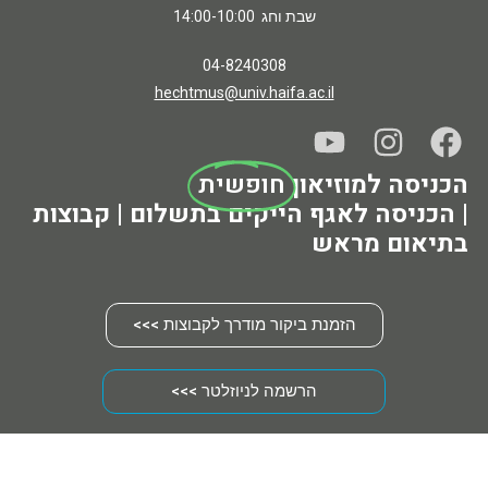
שבת וחג 14:00-10:00
04-8240308
hechtmus@univ.haifa.ac.il
 למוזיאון
חופשית
סה לאגף הייקים בתשלום | קבוצות
ם מראש
הזמנת ביקור מודרך לקבוצות >>>
הרשמה לניוזלטר >>>