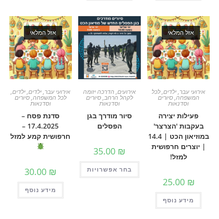
מלאי
אזל המלאי
ר
,
ילדים
,
לכל
אירועים
,
הדרכה יזומה
אירועי עבר
,
ילדים
,
ילדים
,
ה
,
סיורים
לקהל הרחב
,
סיורים
לכל המשפחה
,
סיורים
נאות
וסדנאות
וסדנאות
ת יצירה
סיור מודרך בגן
סדנת פסח –
 'הצרצר'
הפסלים
17.4.2025 –
במוזיאון הכט | 14.4
חרפושית קמע למזל
ם חרפושית
35.00
₪
זל!
בחר אפשרויות
30.00
₪
25.0
מידע נוסף
 נוסף