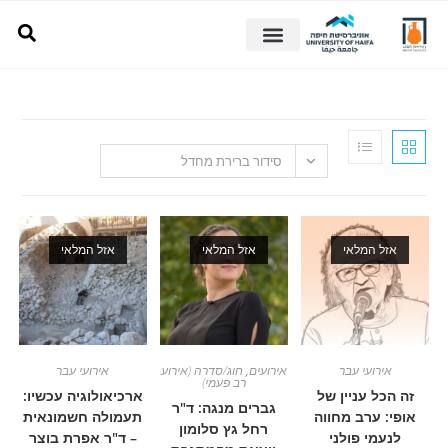
סידור ברירת מחדל
מלאי
אזל המלאי
אזל המלאי
עי עבר
אירועים
,
חוג/סדרה (אירוע
אירועי עבר
רב פעמי)
עניין של
ארכיאולוגיה עכשיו:
גברים מנגה: ד"ר
רב מחווה
תעמולה חשמונאית
רחל גץ סלומון
 פולני
– ד"ר אפרת בוצר