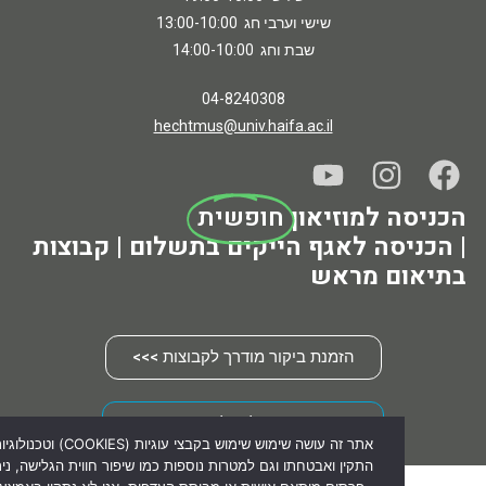
שישי וערבי חג 13:00-10:00
שבת וחג 14:00-10:00
04-8240308
hechtmus@univ.haifa.ac.il
 למוזיאון
חופשית
סה לאגף הייקים בתשלום | קבוצות
ם מראש
הזמנת ביקור מודרך לקבוצות >>>
הרשמה לניוזלטר >>>
אתר זה עושה שימוש שימוש בקבצי עוגיות (COOKIES) וטכנולוגיו
התקין ואבטחתו וגם למטרות נוספות כמו שיפור חווית הגלישה, ניתוח נתונים סט